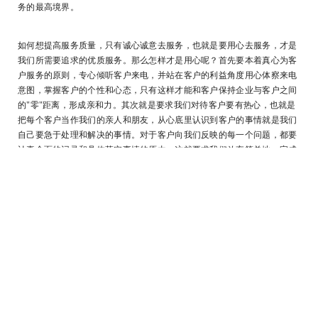
务的最高境界。
如何想提高服务质量，只有诚心诚意去服务，也就是要用心去服务，才是
我们所需要追求的优质服务。那么怎样才是用心呢？首先要本着真心为客
户服务的原则，专心倾听客户来电，并站在客户的利益角度用心体察来电
意图，掌握客户的个性和心态，只有这样才能和客户保持企业与客户之间
的"零"距离，形成亲和力。其次就是要求我们对待客户要有热心，也就是
把每个客户当作我们的亲人和朋友，从心底里认识到客户的事情就是我们
自己要急于处理和解决的事情。对于客户向我们反映的每一个问题，都要
认真全面的记录和具体落实事情的原由，这就要求我们放弃简单地、完成
任务式地去敷衍了事的思想，而是应全面周到地站在客户的立场上替客户
着想，有些时候甚至是客户还没有想到、没有倾诉的事情，我们就会帮助
他了解、建议和协调，从而让客户感受到自己所提出的建议和意见，关系
到企业的良好发展和日益壮大。用心服务、和客户做朋友，才应是优质服
务的最高境界。