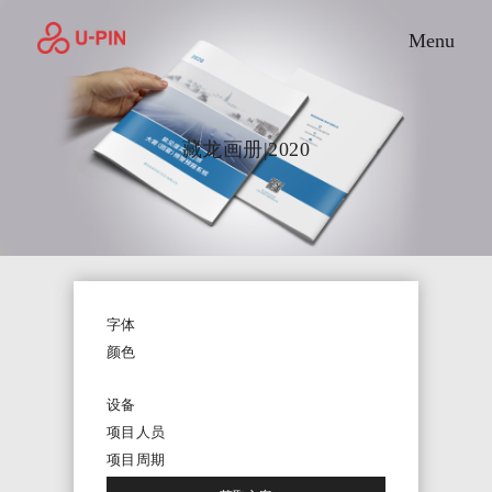
Toggle M
Menu
藏龙画册|2020
字体
颜色
设备
项目人员
项目周期